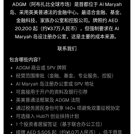
ADGM（阿布扎比全球市场）是首都位于 Al Maryah
岛、采用英美普通法的金融中心。最适合金融、基金、
金融科技、家族办公室和控股公司。牌照约 AED
20,200 起（约¥3.7万人民币），但强制要求在 Al
Maryah 岛设注册办公室，这是主要的成本来源。
联系我们
联系我们
包含哪些内容？
ADGM 商业或 SPV 牌照
经营范围审批（金融、基金、专业服务、控股）
Al Maryah 岛注册办公室或 SPV 地址
可直接用于开户的资料及银行引荐
英美普通法框架及 ADGM 法院
通过税务居民身份可享 140+ 项避免双重征税协定
可选接入 Hub71 创业扶持计划
1 个投资者居留签证（基于联合办公工位）
续牌 AED 5,505 起（约¥1.0万人民币），低于首年