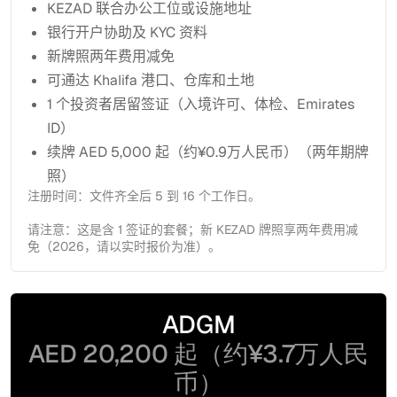
KEZAD 联合办公工位或设施地址
银行开户协助及 KYC 资料
新牌照两年费用减免
可通达 Khalifa 港口、仓库和土地
1 个投资者居留签证（入境许可、体检、Emirates
ID）
续牌 AED 5,000 起（约¥0.9万人民币）（两年期牌
照）
注册时间：文件齐全后 5 到 16 个工作日。
请注意：这是含 1 签证的套餐；新 KEZAD 牌照享两年费用减
免（2026，请以实时报价为准）。
ADGM
AED 20,200 起（约¥3.7万人民
币）