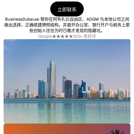
立即联系
立即联系
BusinessDubai.ae 帮你在阿布扎比自由区、ADGM 与本地公司之间
做出选择，正确搭建牌照结构，并避开办公室、银行开户与税务上那
些创始人往往为时已晚才发现的隐藏坑。
Google
120+ 条好评