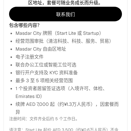
区地址，套餐可随业务成长而升级。
联系我们
联系我们
包含哪些内容？
Masdar City 牌照（Start Lite 或 Startup）
经营范围审批（清洁科技、科技、服务、贸易）
Masdar City 自由区地址
电子注册文件
联合办公工位或智能工位可选
银行开户支持及 KYC 资料准备
最多 3 至 5 项相关经营范围
1 个投资者居留签证选项（入境许可、体检、
Emirates ID）
续牌 AED 7,000 起（约¥1.3万人民币），因套餐而
异
注册时间：文件齐全后约 5 个工作日。
请注意：Start Lite 起价 AED 3,500（约¥0.6万人民币）不含