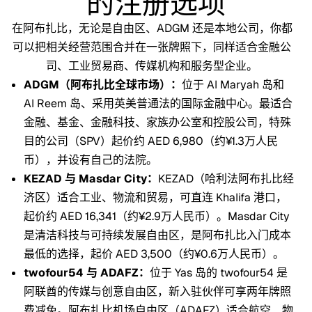
的注册选项
在阿布扎比，无论是自由区、ADGM 还是本地公司，你都
可以把相关经营范围合并在一张牌照下，同样适合金融公
司、工业贸易商、传媒机构和服务型企业。
ADGM（阿布扎比全球市场）：
位于 Al Maryah 岛和
Al Reem 岛、采用英美普通法的国际金融中心。最适合
金融、基金、金融科技、家族办公室和控股公司，特殊
目的公司（SPV）起价约 AED 6,980（约¥1.3万人民
币），并设有自己的法院。
KEZAD 与 Masdar City：
KEZAD（哈利法阿布扎比经
济区）适合工业、物流和贸易，可直连 Khalifa 港口，
起价约 AED 16,341（约¥2.9万人民币）。Masdar City
是清洁科技与可持续发展自由区，是阿布扎比入门成本
最低的选择，起价 AED 3,500（约¥0.6万人民币）。
twofour54 与 ADAFZ：
位于 Yas 岛的 twofour54 是
阿联酋的传媒与创意自由区，新入驻伙伴可享两年牌照
费减免。阿布扎比机场自由区（ADAFZ）适合航空、物