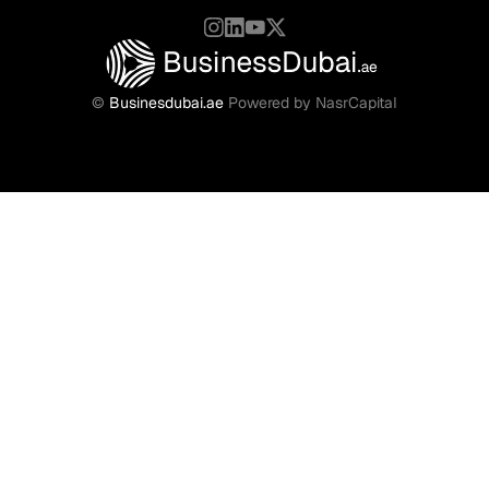
©
Businesdubai.ae
Powered by NasrCapital