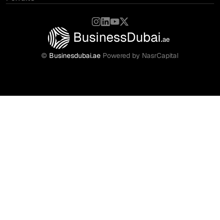
©
Businesdubai.ae
Powered by NasrCapital