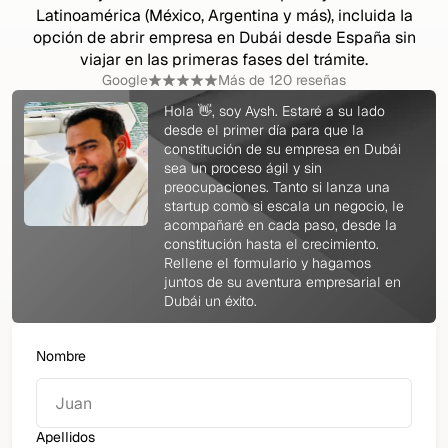
Latinoamérica (México, Argentina y más), incluida la
opción de abrir empresa en Dubái desde España sin
viajar en las primeras fases del trámite.
Google
Más de 120 reseñas
Hola 👋, soy Aysh. Estaré a su lado
desde el primer día para que la
constitución de su empresa en Dubái
sea un proceso ágil y sin
preocupaciones. Tanto si lanza una
startup como si escala un negocio, le
acompañaré en cada paso, desde la
constitución hasta el crecimiento.
Rellene el formulario y hagamos
juntos de su aventura empresarial en
Dubái un éxito.
Nombre
Apellidos