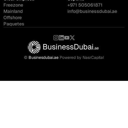
Freezone
+971 505061871
Mainland
info@businessdubai.ae
Offshore
Paquetes
©
Businesdubai.ae
Powered by NasrCapital