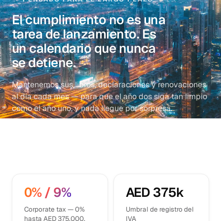
El cumplimiento no es una
tarea de lanzamiento. Es
un calendario que nunca
se detiene.
Mantenemos sus libros, declaraciones y renovaciones
al día cada mes — para que el año dos siga tan limpio
como el año uno, y nada llegue por sorpresa.
0% / 9%
AED
375k
Corporate tax — 0%
Umbral de registro del
hasta AED 375.000,
IVA