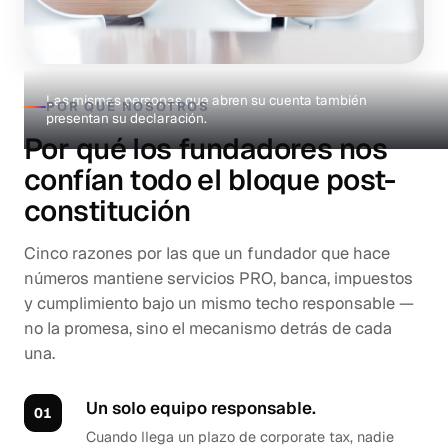
Las mismas personas que abren su cuenta también
POR QUÉ NOSOTROS
presentan su declaración.
Por qué los fundadores nos
confían todo el bloque post-
constitución
Cinco razones por las que un fundador que hace
números mantiene servicios PRO, banca, impuestos
y cumplimiento bajo un mismo techo responsable —
no la promesa, sino el mecanismo detrás de cada
una.
Un solo equipo responsable.
Cuando llega un plazo de corporate tax, nadie