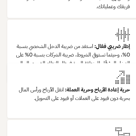
فريقك وعملياتك.
إطار ضريبي فعّال:
استفد من ضريبة الدخل الشخصي بنسبة
0%، وحيثما تستوفي الشروط، ضريبة الشركات بنسبة 0% على
الدخل المؤهَّل للمنطقة الحرة في ظل النظام الضريبي الحالي
للإمارات.​
حرية إعادة الأرباح وحرية العملة:
انقل الأرباح ورأس المال
بحرية دون قيود على العملات أو قيود على التحويل.