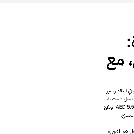
:
، مع
ي البلاد ومبرر
اتها كدبي، بما فيها ملكية أجنبية 100% وضريبة دخل شخصية
0% وحرية إعادة الأرباح الكاملة، بجزء من السعر. يمكن أن تبدأ رخصة الفجيرة من نحو AED 5,599، وتقع
لهندي.
ول هو الفجيرة