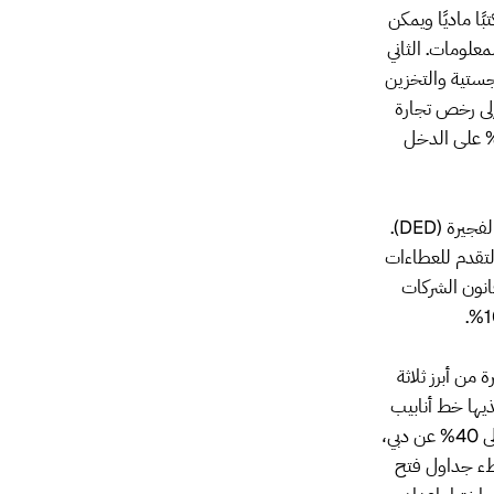
كتبًا ماديًا ويمكن
علومات. الثاني
دمات اللوجستية والتخزين
إلى رخص تجارة
والخدمات البحرية والكحول. تتيح جميع المناطق الحرة ملكية 100% وضريبة 0% على الدخل
المسار الثالث هو شركة البر الرئيسي في الفجيرة، المرخّصة من دائرة التنمية الاقتصادية في الفجيرة (DED).
التقدم للعطاءات
انون الشركات
 من أبرز ثلاثة
 نحو 18 مليون متر مكعب، تغذيها خط أنابيب
ADCOP الذي ينقل النفط الخام متجاوزًا مضيق هرمز. تنخفض رسوم الرخص بنسبة 20 إلى 40% عن دبي،
محلي وبطء جداول فتح