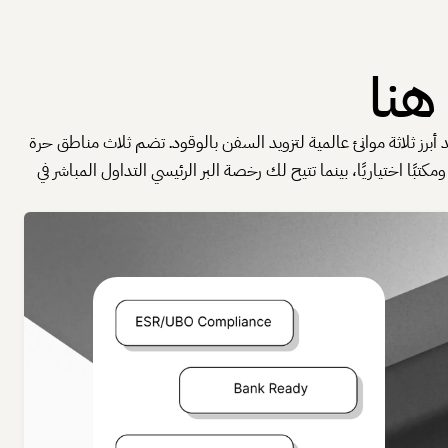
هنا
أبرز ثلاثة موانئ عالمية لتزويد السفن بالوقود. تضم ثلاث مناطق حرة
ي الفجيرة. تمنحك شركة المنطقة الحرة ملكية أجنبية 100% ورخصًا بتكلفة منخفضة ومكتبًا اختياريًا، بينما تتيح لك رخصة البر الرئيسي التداول المباشر في