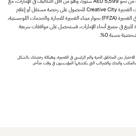
يبدأ تأسيس الأعمال في الفجيرة من نحو AED 5,599 سنويًا، وهو من أقل التكاليف في الإمارات، مع
ملكية أجنبية 100%. سواء أردت الفجيرة Creative City للحصول على رخصة مستقل أو إعلام
دون مكتب، أو المنطقة الحرة في الفجيرة (FFZA) بجوار ميناء الفجيرة للتجارة والخدمات اللوجستية،
رة للبيع في جميع أنحاء الإمارات، فستحصل على موافقات سريعة
صية بنسبة 0%.
BusinessDubai.ae على الاختيار بين المناطق الحرة والبر الرئيسي في الفجيرة، وهيكلة رخصتك بالشكل
بالمكتب والبنك والضرائب التي يكتشفها المؤسسون في وقت متأخر.