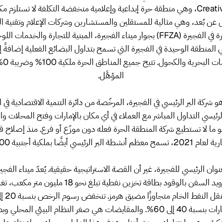
Creative City (FCC)، وهي منطقة حرة إبداعية وإعلامية منخفضة التكلفة لا تستلزم م
 عن بُعد، وهي مثالية للمستقلين والمستشارين وشركات الإعلام وتقنية الم
هو المنطقة الحرة في الفجيرة (FFZA) بجوار ميناء الفجيرة، المبنية للتجارة والخ
المنطقة الوحيدة في الفجيرة التي تسمح بتداول البضائع الفعلية إضافةً 
النفط 
المؤهَّل.
لرئيسي التداول المباشر مع العملاء في أي مكان بالإمارات وفتح المحلات و
 ما لا تستطيع شركة المنطقة الحرة فعله دون موزّع أو فرع. منذ إصلاح ق
ح معظم أنشطة البر الرئيسي أيضًا بملكية أجنبية 100%.
وان الرئيسي للفجيرة، غير أن القصة الاستراتيجية حقيقية. يُعدّ ميناء الفجيرة
موانئ عالمية لتزويد السفن بالوقود بطاقة تخزين نفطية تبلغ
وتنخفض الإيجارات بنسبة 40 إلى 60%. والمقايضات هي صغر النظام البيئي ال