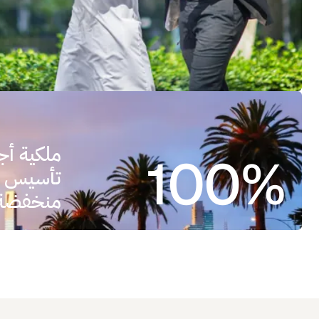
100%
تأسيس أ
منخفضة ف