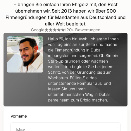
– bringen Sie einfach Ihren Ehrgeiz mit, den Rest
übernehmen wir. Seit 2013 haben wir über 900
Firmengründungen für Mandanten aus Deutschland und
aller Welt begleitet.
Google
120+ Bewertungen
Hallo 👋, ich bin Aysh. Ich stehe Ihnen
von Tag eins an zur Seite und mache
die Firmengründung in Dubai
reibungslos und sorgenfrei. Ob Sie ein
Start-up gründen oder wachsen
wollen – ich begleite Sie bei jedem
Schritt, von der Gründung bis zum
Wachstum. Füllen Sie das
untenstehende Formular aus, und
lassen Sie uns Ihren
unternehmerischen Weg in Dubai
gemeinsam zum Erfolg machen.
Vorname