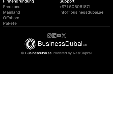
Firmengründung
Support
Freezone
+971 505061871
Mainland
info@businessdubai.ae
Offshore
Pakete
©
Businesdubai.ae
Powered by NasrCapital