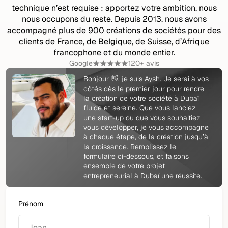
technique n’est requise : apportez votre ambition, nous
nous occupons du reste. Depuis 2013, nous avons
accompagné plus de 900 créations de sociétés pour des
clients de France, de Belgique, de Suisse, d’Afrique
francophone et du monde entier.
Google
120+ avis
Bonjour 👋, je suis Aysh. Je serai à vos
côtés dès le premier jour pour rendre
la création de votre société à Dubaï
fluide et sereine. Que vous lanciez
une start-up ou que vous souhaitiez
vous développer, je vous accompagne
à chaque étape, de la création jusqu’à
la croissance. Remplissez le
formulaire ci-dessous, et faisons
ensemble de votre projet
entrepreneurial à Dubaï une réussite.
Prénom