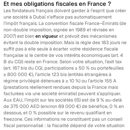
Et mes obligations fiscales en France ?
Les fondateurs français doivent garder à l’esprit que créer
une société à Dubaï n’efface pas automatiquement
l’impôt français. La convention fiscale France–Émirats (de
non-double imposition, signée en 1989 et révisée en
2007) est bien
en vigueur
et prévoit des mécanismes
évitant la double imposition. Mais la règle des 183 jours ne
suffit pas à elle seule à écarter votre résidence fiscale
française si le centre de vos intérêts économiques (art. 4
B du CGI) reste en France. Selon votre situation, l’exit tax
(art. 167 bis du CGI, participations ≥ 50 % ou portefeuilles
≥ 800 000 €), l’article 123 bis (entités étrangères à
régime privilégié détenues à ≥ 10 %) ou l’article 155 A
(prestations réellement rendues depuis la France mais
facturées via une société émiratie) peuvent s’appliquer.
Aux EAU, l’impôt sur les sociétés (IS) est de 9 % au-delà
de 375 000 AED (environ 89 000 €) de bénéfice, 0 % en
dessous, et 0 % possible sur le revenu qualifiant en
freezone. Ces informations ne constituent pas un conseil
fiscal personnalisé : la fiscalité dépend de votre situation