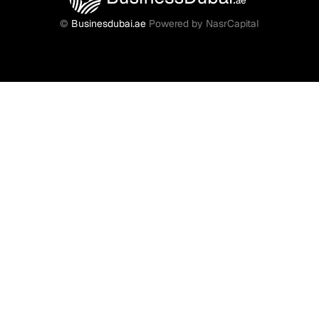
©
Businesdubai.ae
Powered by NasrCapital