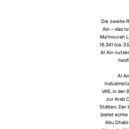
Die zweite R
Ain – das l
Ma'mourah L
16.341 (ca. 3
Al Ain nutz
twof
Al Ai
Industrieli
VAE, in der
zur Arab 
Stätten. Der
bietet echte 
Abu Dhabi-