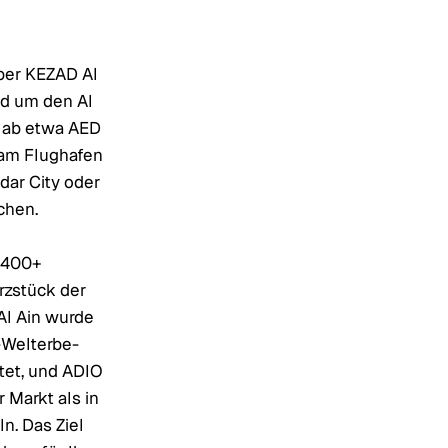
aber KEZAD Al
nd um den Al
 ab etwa AED
e am Flughafen
ar City oder
chen.
, 400+
erzstück der
Al Ain wurde
-Welterbe-
tet, und ADIO
r Markt als in
n. Das Ziel