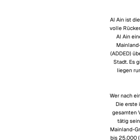
Al Ain ist d
volle Rücke
Al Ain ei
Mainland
(ADDED) übe
Stadt. Es 
liegen ru
Wer nach ein
Die erste 
gesamten V
tätig se
Mainland-Gr
bis 25.000 (