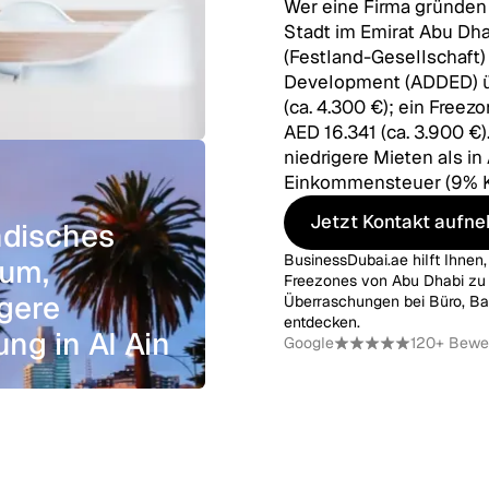
Wer eine Firma gründen i
Stadt im Emirat Abu Dha
(Festland-Gesellschaft
Development (ADDED) üb
(ca. 4.300 €); ein Free
AED 16.341 (ca. 3.900 €
niedrigere Mieten als i
Einkommensteuer (9% K
Jetzt Kontakt aufn
ndisches
Jetzt Kontakt aufn
BusinessDubai.ae hilft Ihnen
tum,
Freezones von Abu Dhabi zu wä
gere
Überraschungen bei Büro, Ban
entdecken.
ng in Al Ain
Google
120+ Bewe