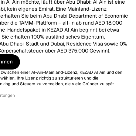
n Al Ain möchte, läuft über Abu Dhabi: Al Ain ist eine
bi, kein eigenes Emirat. Eine Mainland-Lizenz
) erhalten Sie beim Abu Dhabi Department of Economic
er die TAMM-Plattform – all-in ab rund AED 18.000
zone-Handelspaket in KEZAD Al Ain beginnt bei etwa
). Sie erhalten 100% ausländisches Eigentum,
n Abu Dhabi-Stadt und Dubai, Residence Visa sowie 0%
örperschaftsteuer über AED 375.000 Gewinn).
ehmen
ehmen
, zwischen einer Al-Ain-Mainland-Lizenz, KEZAD Al Ain und den
hlen, Ihre Lizenz richtig zu strukturieren und die
king und Steuern zu vermeiden, die viele Gründer zu spät
rtungen