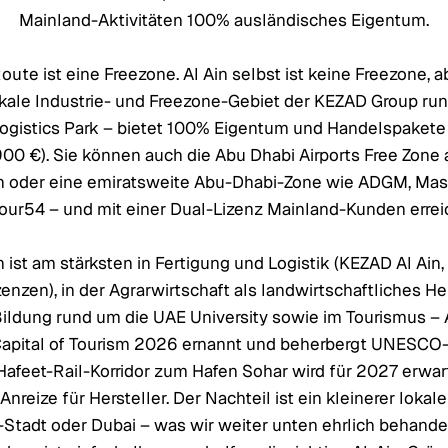
Mainland-Aktivitäten 100% ausländisches Eigentum.
oute ist eine Freezone. Al Ain selbst ist keine Freezone, 
okale Industrie- und Freezone-Gebiet der KEZAD Group ru
ogistics Park – bietet 100% Eigentum und Handelspakete
.900 €). Sie können auch die Abu Dhabi Airports Free Zon
en oder eine emiratsweite Abu-Dhabi-Zone wie ADGM, Masd
our54 – und mit einer Dual-Lizenz Mainland-Kunden errei
n ist am stärksten in Fertigung und Logistik (KEZAD Al Ain
zenzen), in der Agrarwirtschaft als landwirtschaftliches H
 Bildung rund um die UAE University sowie im Tourismus – 
Capital of Tourism 2026 ernannt und beherbergt UNESCO
 Hafeet-Rail-Korridor zum Hafen Sohar wird für 2027 erwar
Anreize für Hersteller. Der Nachteil ist ein kleinerer lokale
Stadt oder Dubai – was wir weiter unten ehrlich behandel