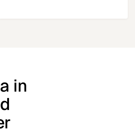
a in
nd
er