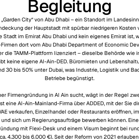
Begleitung
ie „Garden City“ von Abu Dhabi – ein Standort im Landesinn
ndeckung der Hauptstadt mit spürbar niedrigeren Kosten v
ne Stadt im Emirat Abu Dhabi und kein eigenes Emirat ist, 
-Firmen dort vom Abu Dhabi Department of Economic De
r die TAMM-Plattform lizenziert – dieselbe Behörde wie i
gibt keine eigene Al-Ain-DED. Büromieten und Lebenshal
nd 30 bis 50% unter Dubai, was Industrie, Logistik und Ba
Betriebe begünstigt.
er Firmengründung in Al Ain sucht, wägt in der Regel zw
ist eine Al-Ain-Mainland-Firma über ADDED, mit der Sie di
AE verkaufen, Einzelhandel oder Restaurants eröffnen, 
in und sich um Regierungsaufträge bewerben können. Eine
ündung mit Flexi-Desk und einem Visum beginnt bei run
ca. 4.300 bis 6.000 €). Seit der Reform von 2021 erlaube