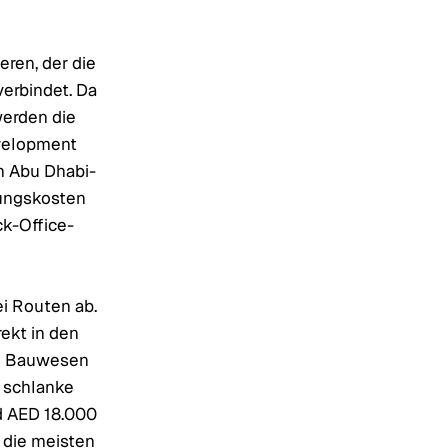
eren, der die
erbindet. Da
werden die
velopment
n Abu Dhabi-
tungskosten
ck-Office-
ei Routen ab.
rekt in den
im Bauwesen
 schlanke
d AED 18.000
n die meisten