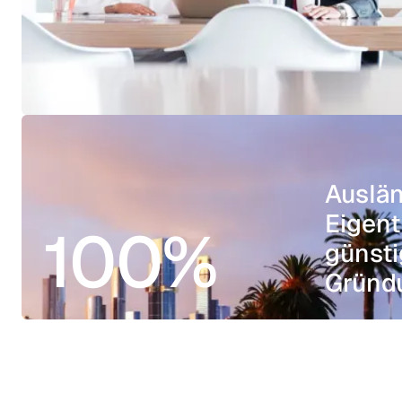
Auslä
Eigen
100%
günsti
Gründu